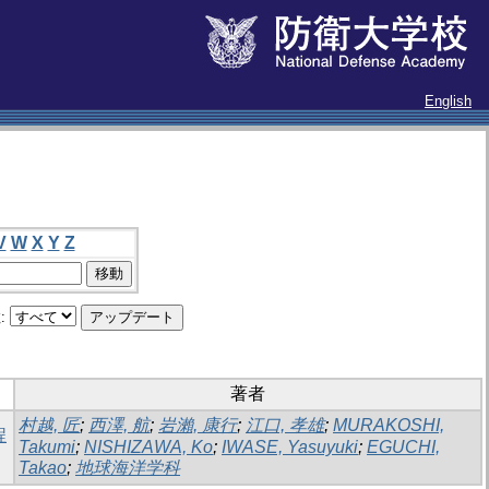
English
V
W
X
Y
Z
:
著者
村越, 匠
;
西澤, 航
;
岩瀨, 康行
;
江口, 孝雄
;
MURAKOSHI,
程
Takumi
;
NISHIZAWA, Ko
;
IWASE, Yasuyuki
;
EGUCHI,
Takao
;
地球海洋学科