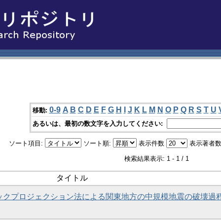
0-9
A
B
C
D
E
F
G
H
I
J
K
L
M
N
O
P
Q
R
S
T
U
移動:
あるいは、最初の数文字を入力してください:
ソート項目:
ソート順:
表示件数
表示著者数
検索結果表示: 1 - 1 / 1
タイトル
いたバックプロジェクション法による関東地方の中規模地震の破壊過