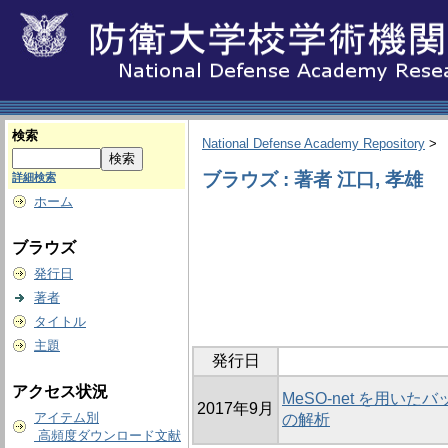
検索
National Defense Academy Repository
>
ブラウズ : 著者 江口, 孝雄
詳細検索
ホーム
ブラウズ
発行日
著者
タイトル
主題
発行日
アクセス状況
MeSO-net を用
2017年9月
アイテム別
の解析
高頻度ダウンロード文献