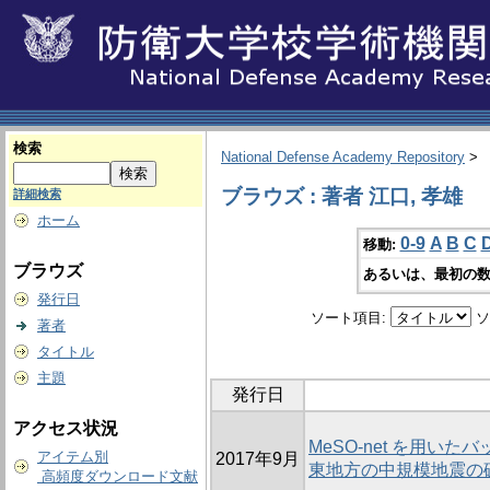
検索
National Defense Academy Repository
>
ブラウズ : 著者 江口, 孝雄
詳細検索
ホーム
0-9
A
B
C
移動:
ブラウズ
あるいは、最初の数
発行日
ソート項目:
ソ
著者
タイトル
主題
発行日
アクセス状況
MeSO-net を用い
アイテム別
2017年9月
東地方の中規模地震の
高頻度ダウンロード文献