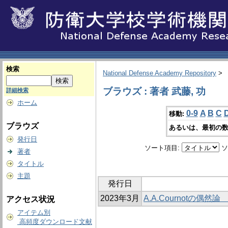
検索
National Defense Academy Repository
>
ブラウズ : 著者 武藤, 功
詳細検索
ホーム
0-9
A
B
C
移動:
ブラウズ
あるいは、最初の数
発行日
ソート項目:
ソ
著者
タイトル
主題
発行日
2023年3月
A.A.Cournotの
アクセス状況
アイテム別
高頻度ダウンロード文献