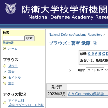
検索
National Defense Academy Repository
>
ブラウズ : 著者 武藤, 功
詳細検索
ホーム
0-9
A
B
C
移動:
ブラウズ
あるいは、最初の数
発行日
ソート項目:
ソ
著者
タイトル
主題
発行日
2023年3月
A.A.Cournotの
アクセス状況
アイテム別
高頻度ダウンロード文献