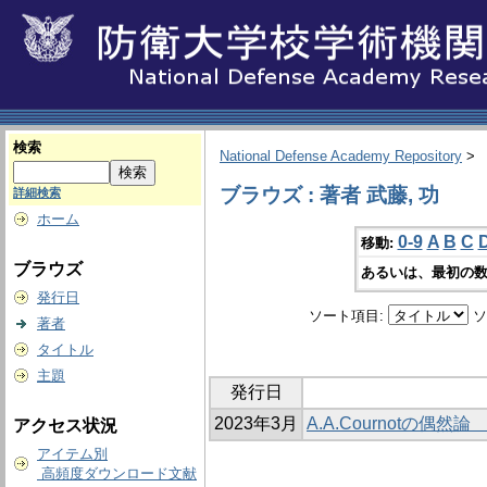
検索
National Defense Academy Repository
>
ブラウズ : 著者 武藤, 功
詳細検索
ホーム
0-9
A
B
C
移動:
ブラウズ
あるいは、最初の数
発行日
ソート項目:
ソ
著者
タイトル
主題
発行日
2023年3月
A.A.Cournotの
アクセス状況
アイテム別
高頻度ダウンロード文献