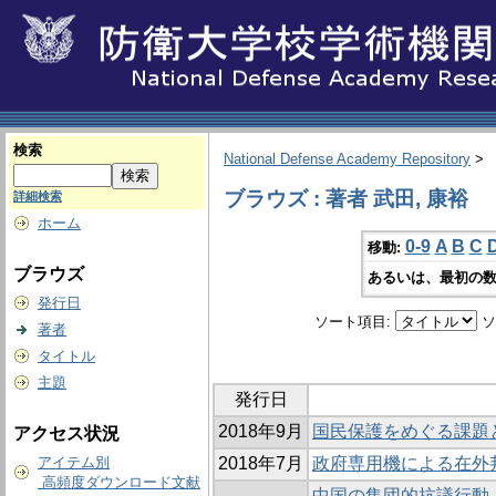
検索
National Defense Academy Repository
>
ブラウズ : 著者 武田, 康裕
詳細検索
ホーム
0-9
A
B
C
移動:
ブラウズ
あるいは、最初の数
発行日
ソート項目:
ソ
著者
タイトル
主題
発行日
2018年9月
国民保護をめぐる課題
アクセス状況
アイテム別
2018年7月
政府専用機による在外
高頻度ダウンロード文献
中国の集団的抗議行動