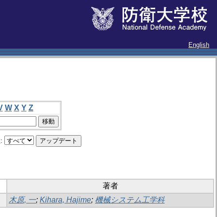
English
V
W
X
Y
Z
:
著者
木原, 一
;
Kihara, Hajime
;
機械システム工学科