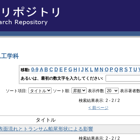
ム工学科
0-9
A
B
C
D
E
F
G
H
I
J
K
L
M
N
O
P
Q
R
S
T
U
移動:
あるいは、最初の数文字を入力してください:
ソート項目:
ソート順:
表示件数
表示著者数
検索結果表示: 2 - 2 / 2
< 前ページ
タイトル
表面流れとトランサム船尾形状による影響
検索結果表示: 2 - 2 / 2