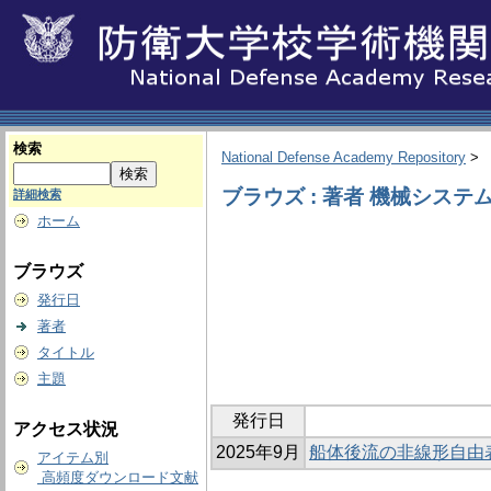
検索
National Defense Academy Repository
>
ブラウズ : 著者 機械システ
詳細検索
ホーム
ブラウズ
発行日
著者
タイトル
主題
発行日
アクセス状況
2025年9月
船体後流の非線形自由
アイテム別
高頻度ダウンロード文献