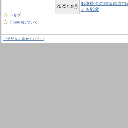
船体後流の非線形自由
2025年9月
よる影響
ヘルプ
DSpaceについて
ご意見をお寄せください