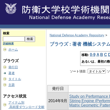
検索
National Defense Academy Repository
>
ブラウズ : 著者 機械システ
詳細検索
ホーム
0-9
A
B
C
移動:
ブラウズ
あるいは、最初の数
発行日
ソート項目:
ソ
著者
タイトル
主題
発行日
アクセス状況
Study on Performance 
2014年9月
Stiring Engine (Perfor
アイテム別
Matrix Geometric Patter
高頻度ダウンロード文献