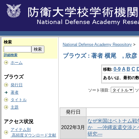
検索
National Defense Academy Repository
>
ブラウズ : 著者 横尾 , 欣彦
詳細検索
ホーム
0-9
A
B
C
移動:
ブラウズ
あるいは、最初の数
発行日
ソート項目:
ソ
著者
タイトル
主題
発行日
なぜ米国はベトナム戦
アクセス状況
2022年3月
か ―沖縄返還交渉と
アイテム別
研究―
高頻度ダウンロード文献