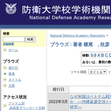
検索
National Defense Academy Repository
>
ブラウズ : 著者 横尾 , 欣彦
詳細検索
ホーム
0-9
A
B
C
移動:
ブラウズ
あるいは、最初の数
発行日
ソート項目:
ソ
著者
タイトル
主題
発行日
なぜ米国はベトナム戦
アクセス状況
2022年3月
か ―沖縄返還交渉と
アイテム別
研究―
高頻度ダウンロード文献