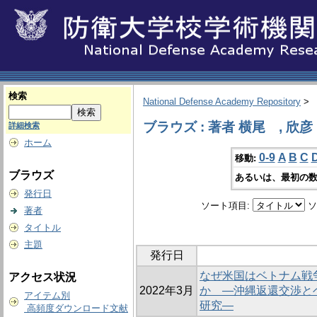
検索
National Defense Academy Repository
>
ブラウズ : 著者 横尾 , 欣彦
詳細検索
ホーム
0-9
A
B
C
移動:
ブラウズ
あるいは、最初の数
発行日
ソート項目:
ソ
著者
タイトル
主題
発行日
なぜ米国はベトナム戦
アクセス状況
2022年3月
か ―沖縄返還交渉と
アイテム別
研究―
高頻度ダウンロード文献