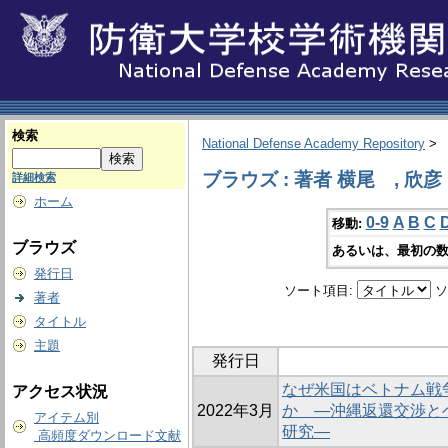
検索
National Defense Academy Repository
>
ブラウズ : 著者 横尾 , 欣彦
詳細検索
ホーム
0-9
A
B
C
移動:
ブラウズ
あるいは、最初の数
発行日
ソート項目:
ソ
著者
タイトル
主題
発行日
なぜ米国はベトナム戦
アクセス状況
2022年3月
か ―沖縄返還交渉と
アイテム別
研究―
高頻度ダウンロード文献