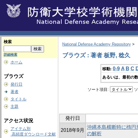
検索
National Defense Academy Repository
>
ブラウズ : 著者 板野, 稔久
詳細検索
ホーム
0-9
A
B
C
移動:
ブラウズ
あるいは、最初の数
発行日
ソート項目:
ソ
著者
タイトル
主題
発行日
アクセス状況
沖縄本島横断時に楕円形
アイテム別
2018年9月
の解析
高頻度ダウンロード文献