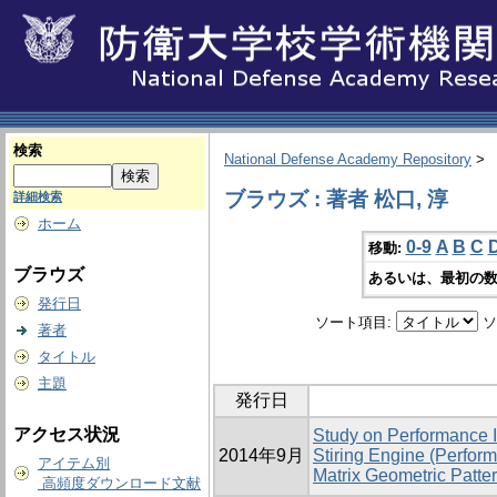
検索
National Defense Academy Repository
>
ブラウズ : 著者 松口, 淳
詳細検索
ホーム
0-9
A
B
C
移動:
ブラウズ
あるいは、最初の数
発行日
ソート項目:
ソ
著者
タイトル
主題
発行日
アクセス状況
Study on Performance 
2014年9月
Stiring Engine (Perfor
アイテム別
Matrix Geometric Patter
高頻度ダウンロード文献