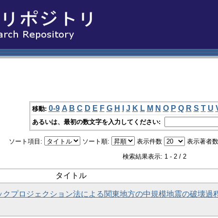
0-9
A
B
C
D
E
F
G
H
I
J
K
L
M
N
O
P
Q
R
S
T
U
移動:
あるいは、最初の数文字を入力してください:
ソート項目:
ソート順:
表示件数
表示著者数
検索結果表示: 1 - 2 / 2
タイトル
いたバックプロジェクション法による関東地方の中規模地震の破壊過