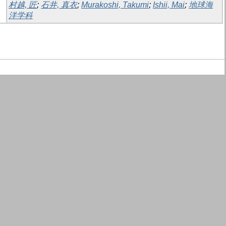
村越, 匠
;
石井, 真衣
;
Murakoshi, Takumi
;
Ishii, Mai
;
地球海
洋学科