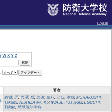
English
V
W
X
Y
Z
:
著者
村越, 匠
;
西澤, 航
;
岩瀨, 康行
;
江口, 孝雄
;
MURAKOSHI,
程
Takumi
;
NISHIZAWA, Ko
;
IWASE, Yasuyuki
;
EGUCHI,
Takao
;
地球海洋学科