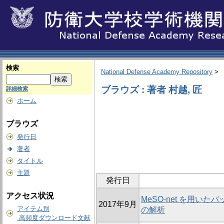
検索
National Defense Academy Repository
>
ブラウズ : 著者 村越, 匠
詳細検索
ホーム
ブラウズ
発行日
著者
タイトル
主題
発行日
アクセス状況
MeSO-net を用
2017年9月
アイテム別
の解析
高頻度ダウンロード文献