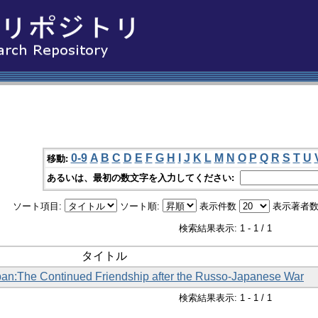
0-9
A
B
C
D
E
F
G
H
I
J
K
L
M
N
O
P
Q
R
S
T
U
移動:
あるいは、最初の数文字を入力してください:
ソート項目:
ソート順:
表示件数
表示著者数
検索結果表示: 1 - 1 / 1
タイトル
pan:The Continued Friendship after the Russo-Japanese War
検索結果表示: 1 - 1 / 1