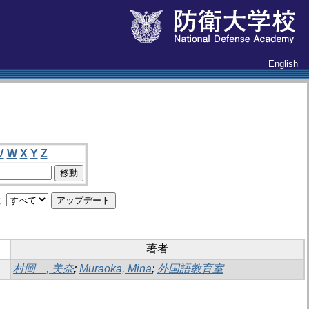
English
V
W
X
Y
Z
:
著者
村岡 , 美奈
;
Muraoka, Mina
;
外国語教育室