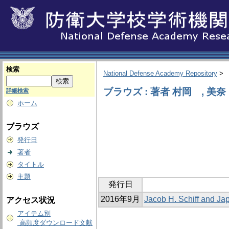
検索
National Defense Academy Repository
>
ブラウズ : 著者 村岡 , 美奈
詳細検索
ホーム
ブラウズ
発行日
著者
タイトル
主題
発行日
2016年9月
Jacob H. Schiff and Ja
アクセス状況
アイテム別
高頻度ダウンロード文献