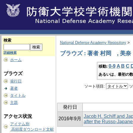
検索
National Defense Academy Repository
>
ブラウズ : 著者 村岡 , 美奈
詳細検索
ホーム
0-9
A
B
C
移動:
ブラウズ
あるいは、最初の数
発行日
ソート項目:
ソ
著者
タイトル
主題
発行日
アクセス状況
Jacob H. Schiff and Ja
2016年9月
after the Russo-Japan
アイテム別
高頻度ダウンロード文献