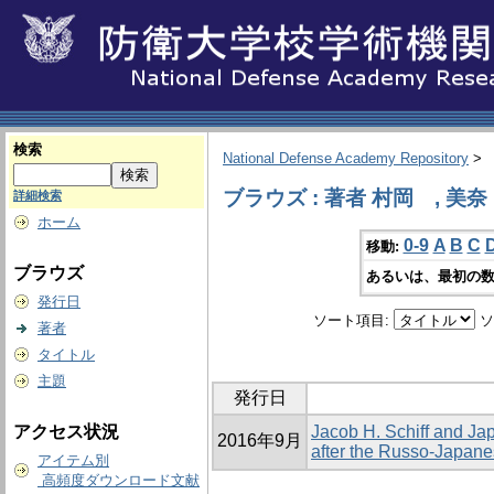
検索
National Defense Academy Repository
>
ブラウズ : 著者 村岡 , 美奈
詳細検索
ホーム
0-9
A
B
C
移動:
ブラウズ
あるいは、最初の数
発行日
ソート項目:
ソ
著者
タイトル
主題
発行日
アクセス状況
Jacob H. Schiff and Ja
2016年9月
after the Russo-Japan
アイテム別
高頻度ダウンロード文献