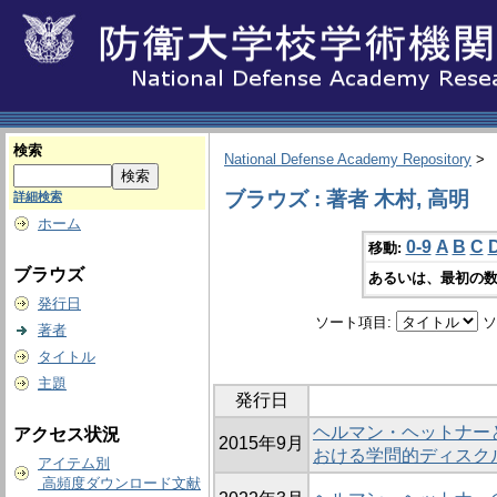
検索
National Defense Academy Repository
>
ブラウズ : 著者 木村, 高明
詳細検索
ホーム
0-9
A
B
C
移動:
ブラウズ
あるいは、最初の数
発行日
ソート項目:
ソ
著者
タイトル
主題
発行日
ヘルマン・ヘットナー
アクセス状況
2015年9月
おける学問的ディスク
アイテム別
高頻度ダウンロード文献