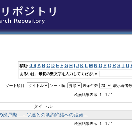
0-9
A
B
C
D
E
F
G
H
I
J
K
L
M
N
O
P
Q
R
S
T
U
移動:
あるいは、最初の数文字を入力してください:
ソート項目:
ソート順:
表示件数
表示著者数
検索結果表示: 1 - 1 / 1
タイトル
の瀬戸際 －ソ連との条約締結への躊躇－
検索結果表示: 1 - 1 / 1