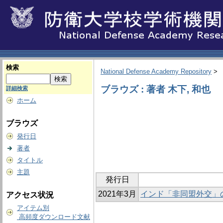
検索
National Defense Academy Repository
>
ブラウズ : 著者 木下, 和也
詳細検索
ホーム
ブラウズ
発行日
著者
タイトル
主題
発行日
2021年3月
インド「非同盟外交」
アクセス状況
アイテム別
高頻度ダウンロード文献