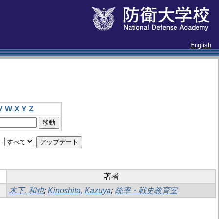
English
V
W
X
Y
Z
:
著者
木下, 和也
;
Kinoshita, Kazuya
;
統率・戦史教育室