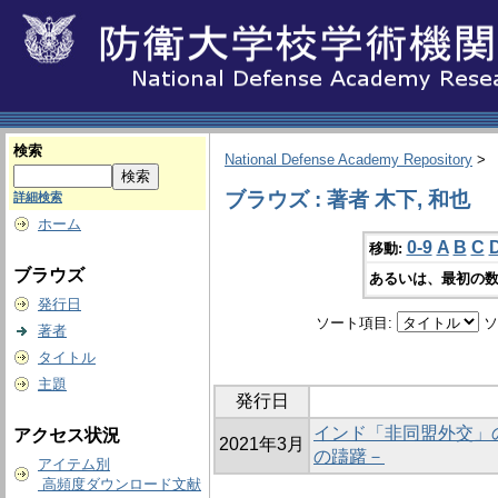
検索
National Defense Academy Repository
>
ブラウズ : 著者 木下, 和也
詳細検索
ホーム
0-9
A
B
C
移動:
ブラウズ
あるいは、最初の数
発行日
ソート項目:
ソ
著者
タイトル
主題
発行日
インド「非同盟外交」
アクセス状況
2021年3月
の躊躇－
アイテム別
高頻度ダウンロード文献