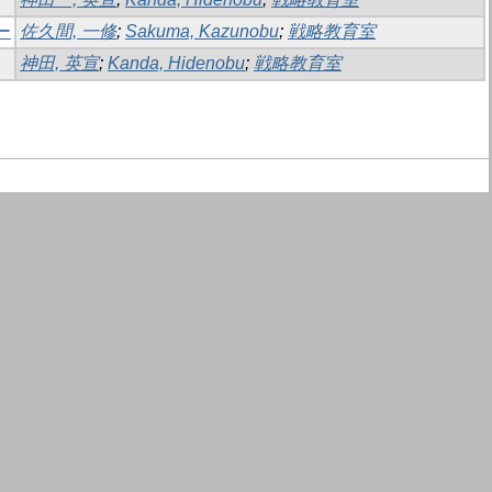
ー
佐久間, 一修
;
Sakuma, Kazunobu
;
戦略教育室
神田, 英宣
;
Kanda, Hidenobu
;
戦略教育室