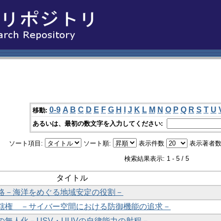
0-9
A
B
C
D
E
F
G
H
I
J
K
L
M
N
O
P
Q
R
S
T
U
移動:
あるいは、最初の数文字を入力してください:
ソート項目:
ソート順:
表示件数
表示著者数
検索結果表示: 1 - 5 / 5
タイトル
略－海洋をめぐる地域安定の役割－
轄権 －サイバー空間における防御機能の追求－
の無人化－USV・UUVの自律能力の射程－