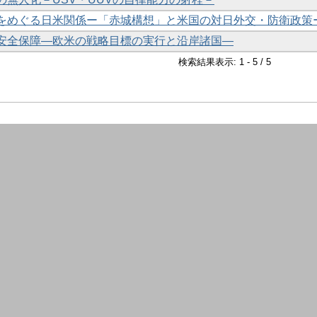
をめぐる日米関係ー「赤城構想」と米国の対日外交・防衛政策
安全保障―欧米の戦略目標の実行と沿岸諸国―
検索結果表示: 1 - 5 / 5