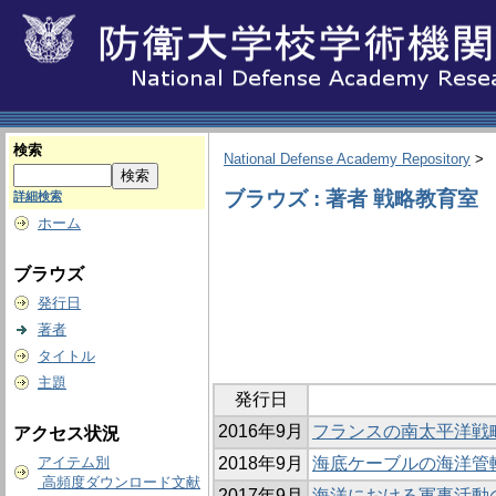
検索
National Defense Academy Repository
>
ブラウズ : 著者 戦略教育室
詳細検索
ホーム
ブラウズ
発行日
著者
タイトル
主題
発行日
2016年9月
フランスの南太平洋戦
アクセス状況
アイテム別
2018年9月
海底ケーブルの海洋管
高頻度ダウンロード文献
2017年9月
海洋における軍事活動