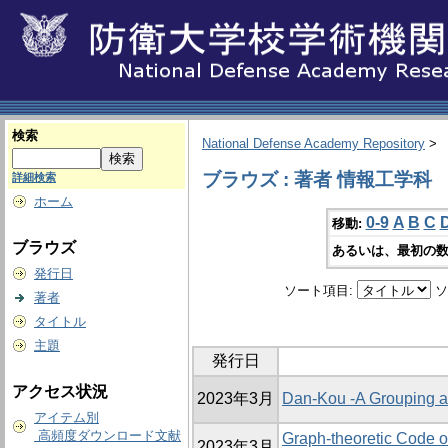
検索
National Defense Academy Repository
>
ブラウズ : 著者 情報工学科
詳細検索
ホーム
0-9
A
B
C
移動:
ブラウズ
あるいは、最初の数
発行日
ソート項目:
ソ
著者
タイトル
主題
発行日
アクセス状況
2023年3月
Dan-Kou -A Grouping a
アイテム別
高頻度ダウンロード文献
Graph-theoretic Code 
2023年3月