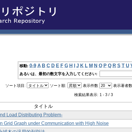
0-9
A
B
C
D
E
F
G
H
I
J
K
L
M
N
O
P
Q
R
S
T
U
移動:
あるいは、最初の数文字を入力してください:
ソート項目:
ソート順:
表示件数
表示著者数
検索結果表示: 1 - 3 / 3
タイトル
nd Load Distributing Problem-
on Grid Graph under Communication with High Noise
いた全域木の汎用的列挙法