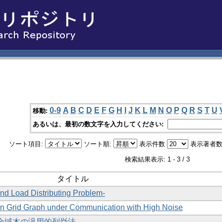
0-9
A
B
C
D
E
F
G
H
I
J
K
L
M
N
O
P
Q
R
S
T
U
移動:
あるいは、最初の数文字を入力してください:
ソート項目:
ソート順:
表示件数
表示著者数
検索結果表示: 1 - 3 / 3
タイトル
nd Load Distributing Problem-
on Grid Graph under Communication with High Noise
いた全域木の汎用的列挙法