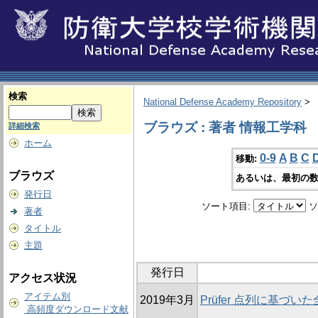
検索
National Defense Academy Repository
>
ブラウズ : 著者 情報工学科
詳細検索
ホーム
0-9
A
B
C
移動:
ブラウズ
あるいは、最初の数
発行日
ソート項目:
ソ
著者
タイトル
主題
発行日
アクセス状況
アイテム別
2019年3月
Prüfer 点列に基づ
高頻度ダウンロード文献