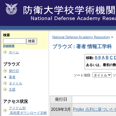
検索
National Defense Academy Repository
>
ブラウズ : 著者 情報工学科
詳細検索
ホーム
0-9
A
B
C
移動:
ブラウズ
あるいは、最初の数
発行日
ソート項目:
ソ
著者
タイトル
主題
発行日
アクセス状況
アイテム別
2019年3月
Prüfer 点列に基づ
高頻度ダウンロード文献