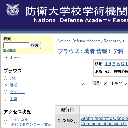
検索
National Defense Academy Repository
>
ブラウズ : 著者 情報工学科
詳細検索
ホーム
0-9
A
B
C
移動:
ブラウズ
あるいは、最初の数
発行日
ソート項目:
ソ
著者
タイトル
主題
発行日
アクセス状況
Graph-theoretic Code 
アイテム別
2023年3月
Communication with Hi
高頻度ダウンロード文献