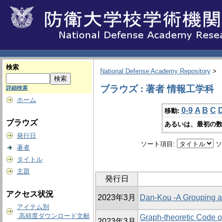
検索
National Defense Academy Repository
>
ブラウズ : 著者 情報工学科
詳細検索
ホーム
0-9
A
B
C
移動:
ブラウズ
あるいは、最初の数
発行日
ソート項目:
ソ
著者
タイトル
主題
発行日
アクセス状況
2023年3月
Dan-Kou -A Grouping a
アイテム別
高頻度ダウンロード文献
Graph-theoretic Code 
2023年3月