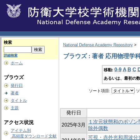
検索
National Defense Academy Repository
>
ブラウズ : 著者 応用物理学
詳細検索
ホーム
0-9
A
B
C
移動:
ブラウズ
あるいは、最初の数
発行日
ソート項目:
ソ
著者
タイトル
主題
発行日
１次元状態和のボゾン
アクセス状況
2025年3月
除外偶数
アイテム別
高頻度ダウンロード文献
可視・赤外光和周波分