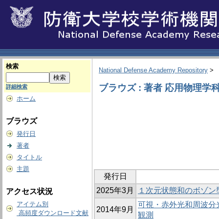
検索
National Defense Academy Repository
>
ブラウズ : 著者 応用物理学
詳細検索
ホーム
ブラウズ
発行日
著者
タイトル
主題
発行日
2025年3月
１次元状態和のボゾン
アクセス状況
アイテム別
可視・赤外光和周波分
2014年9月
高頻度ダウンロード文献
観測