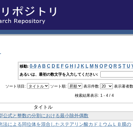
科
0-9
A
B
C
D
E
F
G
H
I
J
K
L
M
N
O
P
Q
R
S
T
U
移動:
あるいは、最初の数文字を入力してください:
ソート項目:
ソート順:
表示件数
表示著者数
検索結果表示: 1 - 4 / 4
タイトル
型公式と整数の分割における最小除外偶数
光法による同位体を混合したステアリン酸カドミウムＬＢ膜の