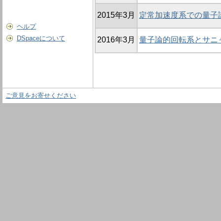
2015年3月
定常加速度系での量子
ヘルプ
DSpaceについて
2016年3月
量子論的回転系とサニ
ご意見をお寄せください