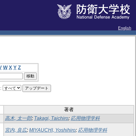
English
V
W
X
Y
Z
:
著者
高木, 太一郎
;
Takagi, Taichiro
;
応用物理学科
宮内, 良広
;
MIYAUCHI, Yoshihiro
;
応用物理学科