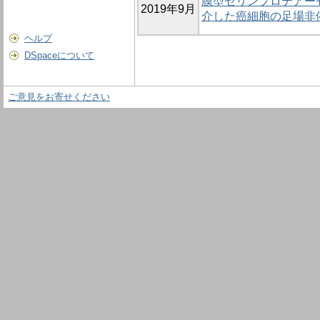
膜型セリンプロテアーゼM
2019年9月
介した癌細胞の足場非
ヘルプ
DSpaceについて
ご意見をお寄せください