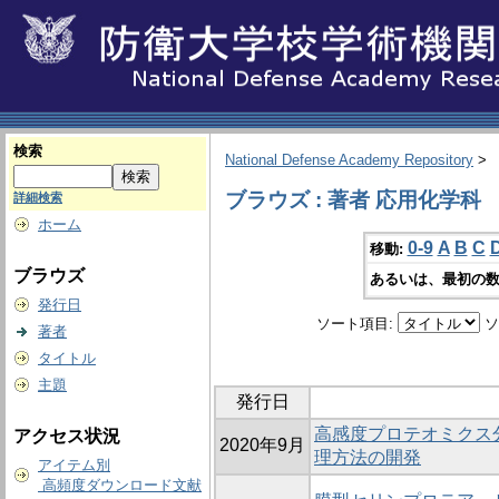
検索
National Defense Academy Repository
>
ブラウズ : 著者 応用化学科
詳細検索
ホーム
0-9
A
B
C
移動:
ブラウズ
あるいは、最初の数
発行日
ソート項目:
ソ
著者
タイトル
主題
発行日
高感度プロテオミクス
アクセス状況
2020年9月
理方法の開発
アイテム別
高頻度ダウンロード文献