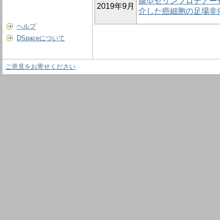
膜型セリンプロテアーゼM
2019年9月
介した癌細胞の足場非
ヘルプ
DSpaceについて
ご意見をお寄せください