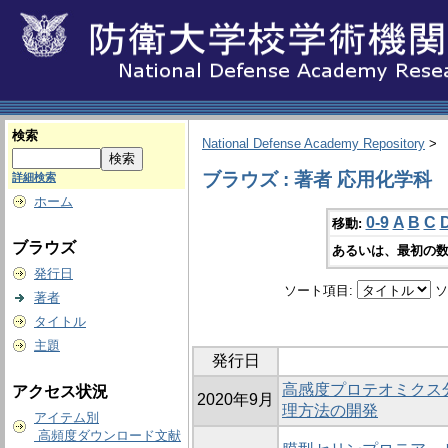
検索
National Defense Academy Repository
>
ブラウズ : 著者 応用化学科
詳細検索
ホーム
0-9
A
B
C
移動:
ブラウズ
あるいは、最初の数
発行日
ソート項目:
ソ
著者
タイトル
主題
発行日
高感度プロテオミクス
アクセス状況
2020年9月
理方法の開発
アイテム別
高頻度ダウンロード文献