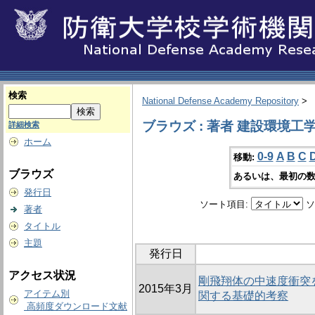
検索
National Defense Academy Repository
>
ブラウズ : 著者 建設環境工
詳細検索
ホーム
0-9
A
B
C
移動:
ブラウズ
あるいは、最初の数
発行日
ソート項目:
ソ
著者
タイトル
主題
発行日
アクセス状況
剛飛翔体の中速度衝突
2015年3月
アイテム別
関する基礎的考察
高頻度ダウンロード文献