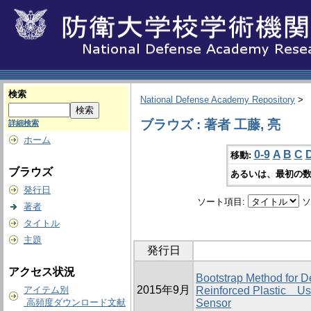
検索
National Defense Academy Repository
>
ブラウズ : 著者 工藤, 亮
詳細検索
ホーム
0-9
A
B
C
移動:
ブラウズ
あるいは、最初の数
発行日
ソート項目:
ソ
著者
タイトル
主題
発行日
アクセス状況
Bootstrap Method for D
2015年9月
アイテム別
Reinforced Plastic Us
高頻度ダウンロード文献
Sensor