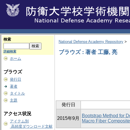
検索
National Defense Academy Repository
>
ブラウズ : 著者 工藤, 亮
詳細検索
ホーム
ブラウズ
発行日
著者
タイトル
主題
発行日
アクセス状況
Bootstrap Method for 
2015年9月
Macro Fiber Composite
アイテム別
高頻度ダウンロード文献