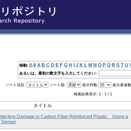
0-9
A
B
C
D
E
F
G
H
I
J
K
L
M
N
O
P
Q
R
S
T
U
移動:
あるいは、最初の数文字を入力してください:
ソート項目:
ソート順:
表示件数
表示著者数
検索結果表示: 1 - 1 / 1
タイトル
Detecting Damage in Carbon Fiber Reinforced Plastic Using a
 Sensor