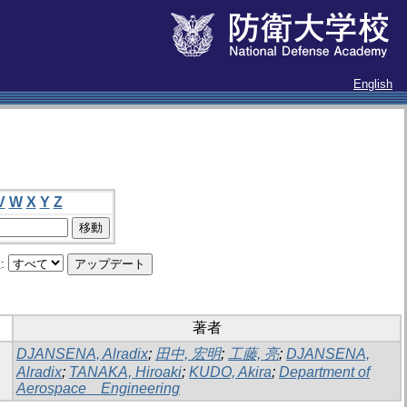
English
V
W
X
Y
Z
:
著者
DJANSENA, Alradix
;
田中, 宏明
;
工藤, 亮
;
DJANSENA,
Alradix
;
TANAKA, Hiroaki
;
KUDO, Akira
;
Department of
Aerospace Engineering