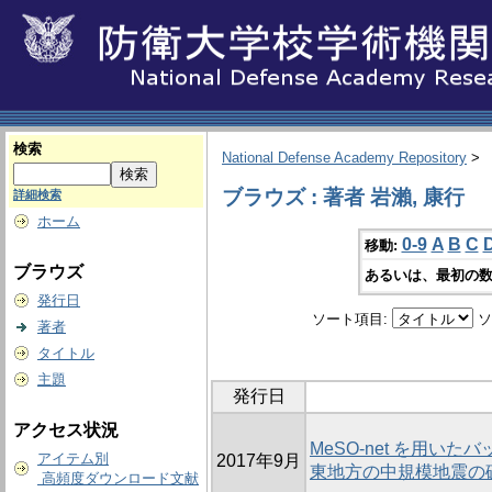
検索
National Defense Academy Repository
>
ブラウズ : 著者 岩瀨, 康行
詳細検索
ホーム
0-9
A
B
C
移動:
ブラウズ
あるいは、最初の数
発行日
ソート項目:
ソ
著者
タイトル
主題
発行日
アクセス状況
MeSO-net を用い
アイテム別
2017年9月
東地方の中規模地震の
高頻度ダウンロード文献