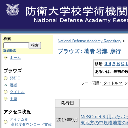
検索
National Defense Academy Repository
>
ブラウズ : 著者 岩瀨, 康行
詳細検索
ホーム
0-9
A
B
C
移動:
ブラウズ
あるいは、最初の数
発行日
ソート項目:
ソ
著者
タイトル
主題
発行日
アクセス状況
MeSO-net を用い
アイテム別
2017年9月
東地方の中規模地震の
高頻度ダウンロード文献