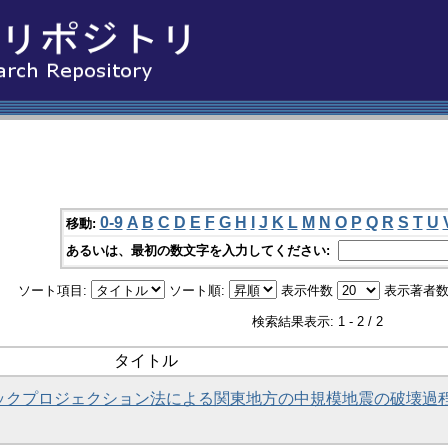
0-9
A
B
C
D
E
F
G
H
I
J
K
L
M
N
O
P
Q
R
S
T
U
移動:
あるいは、最初の数文字を入力してください:
ソート項目:
ソート順:
表示件数
表示著者数
検索結果表示: 1 - 2 / 2
タイトル
いたバックプロジェクション法による関東地方の中規模地震の破壊過