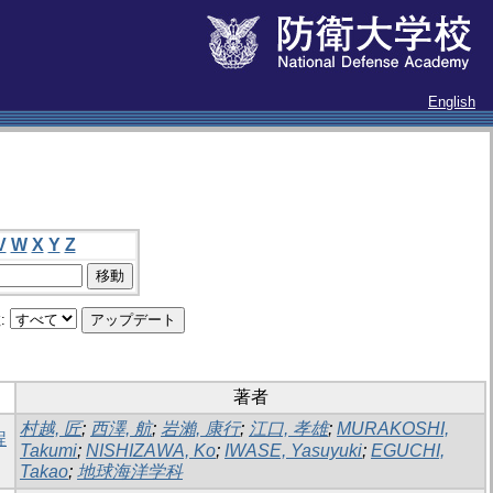
English
V
W
X
Y
Z
:
著者
村越, 匠
;
西澤, 航
;
岩瀨, 康行
;
江口, 孝雄
;
MURAKOSHI,
程
Takumi
;
NISHIZAWA, Ko
;
IWASE, Yasuyuki
;
EGUCHI,
Takao
;
地球海洋学科