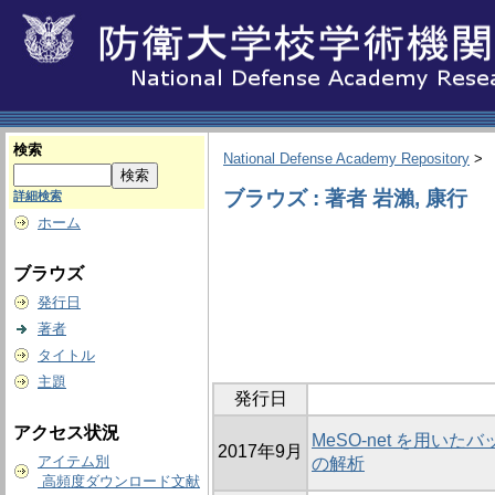
検索
National Defense Academy Repository
>
ブラウズ : 著者 岩瀨, 康行
詳細検索
ホーム
ブラウズ
発行日
著者
タイトル
主題
発行日
アクセス状況
MeSO-net を用
2017年9月
アイテム別
の解析
高頻度ダウンロード文献