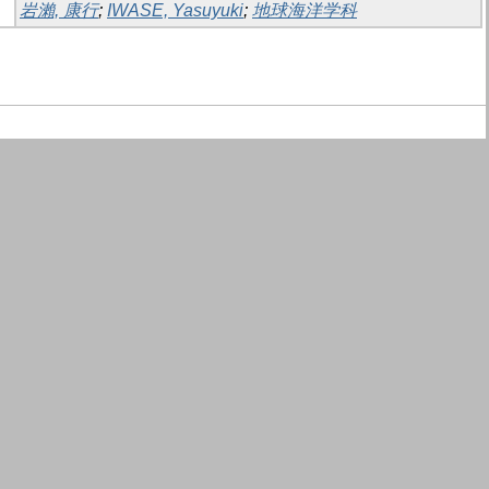
岩瀨, 康行
;
IWASE, Yasuyuki
;
地球海洋学科