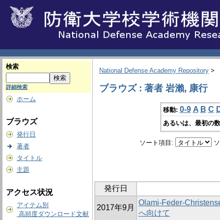
検索
National Defense Academy Repository
>
ブラウズ : 著者 岩瀨, 康行
詳細検索
ホーム
0-9
A
B
C
移動:
ブラウズ
あるいは、最初の数
発行日
ソート項目:
ソ
著者
タイトル
主題
発行日
アクセス状況
Olami-Feder-Chr
アイテム別
2017年9月
へ向けて
高頻度ダウンロード文献