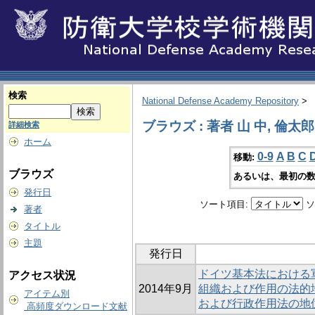
検索
National Defense Academy Repository
>
ブラウズ : 著者 山 中, 倫太郎
詳細検索
ホーム
0-9
A
B
C
移動:
ブラウズ
あるいは、最初の数
発行日
ソート項目:
ソ
著者
タイトル
主題
発行日
ドイツ基本法における軍防衛
アクセス状況
2014年9月
組織および作用の法的
アイテム別
および行政作用法の地
高頻度ダウンロード文献