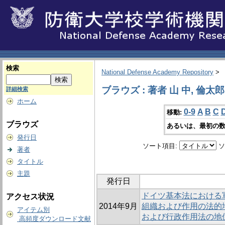
検索
National Defense Academy Repository
>
ブラウズ : 著者 山 中, 倫太郎
詳細検索
ホーム
0-9
A
B
C
移動:
ブラウズ
あるいは、最初の数
発行日
ソート項目:
ソ
著者
タイトル
主題
発行日
ドイツ基本法における軍防衛
アクセス状況
2014年9月
組織および作用の法的
アイテム別
および行政作用法の地
高頻度ダウンロード文献