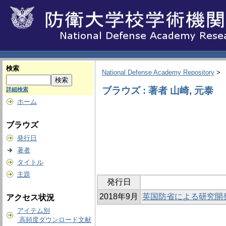
検索
National Defense Academy Repository
>
ブラウズ : 著者 山崎, 元泰
詳細検索
ホーム
ブラウズ
発行日
著者
タイトル
主題
発行日
2018年9月
英国防省による研究開
アクセス状況
アイテム別
高頻度ダウンロード文献