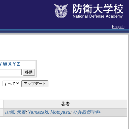
English
V
W
X
Y
Z
:
著者
山崎, 元泰
;
Yamazaki, Motoyasu
;
公共政策学科