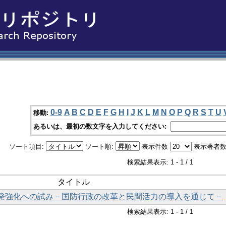
0-9
A
B
C
D
E
F
G
H
I
J
K
L
M
N
O
P
Q
R
S
T
U
移動:
あるいは、最初の数文字を入力してください:
ソート項目:
ソート順:
表示件数
表示著者数
検索結果表示: 1 - 1 / 1
タイトル
発強化への試み－国防行政の改革と民間活力の導入を通じて－
検索結果表示: 1 - 1 / 1