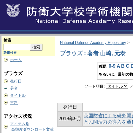
検索
National Defense Academy Repository
>
ブラウズ : 著者 山崎, 元泰
詳細検索
ホーム
0-9
A
B
C
移動:
ブラウズ
あるいは、最初の数
発行日
ソート項目:
ソ
著者
タイトル
主題
発行日
英国防省による研究開
アクセス状況
2018年9月
と民間活力の導入を通
アイテム別
高頻度ダウンロード文献