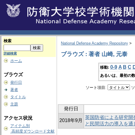
検索
National Defense Academy Repository
>
ブラウズ : 著者 山崎, 元泰
詳細検索
ホーム
0-9
A
B
C
移動:
ブラウズ
あるいは、最初の数
発行日
ソート項目:
ソ
著者
タイトル
主題
発行日
英国防省による研究開
アクセス状況
2018年9月
と民間活力の導入を通
アイテム別
高頻度ダウンロード文献