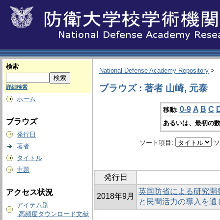
検索
National Defense Academy Repository
>
ブラウズ : 著者 山崎, 元泰
詳細検索
ホーム
0-9
A
B
C
移動:
ブラウズ
あるいは、最初の数
発行日
ソート項目:
ソ
著者
タイトル
主題
発行日
英国防省による研究開
アクセス状況
2018年9月
と民間活力の導入を通
アイテム別
高頻度ダウンロード文献