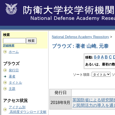
検索
National Defense Academy Repository
>
ブラウズ : 著者 山崎, 元泰
詳細検索
ホーム
0-9
A
B
C
移動:
ブラウズ
あるいは、最初の数
発行日
ソート項目:
ソ
著者
タイトル
主題
発行日
英国防省による研究開
アクセス状況
2018年9月
と民間活力の導入を通
アイテム別
高頻度ダウンロード文献