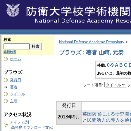
検索
National Defense Academy Repository
>
ブラウズ : 著者 山崎, 元泰
詳細検索
ホーム
0-9
A
B
C
移動:
ブラウズ
あるいは、最初の数
発行日
ソート項目:
ソ
著者
タイトル
主題
発行日
英国防省による研究開
アクセス状況
2018年9月
と民間活力の導入を通
アイテム別
高頻度ダウンロード文献