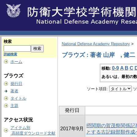
検索
National Defense Academy Repository
>
ブラウズ : 著者 山岸 , 健二
詳細検索
ホーム
0-9
A
B
C
移動:
ブラウズ
あるいは、最初の数
発行日
ソート項目:
ソ
著者
タイトル
主題
発行日
アクセス状況
摂関期の賀茂祭関係記
アイテム別
2017年9月
とする古記録部類作成
高頻度ダウンロード文献