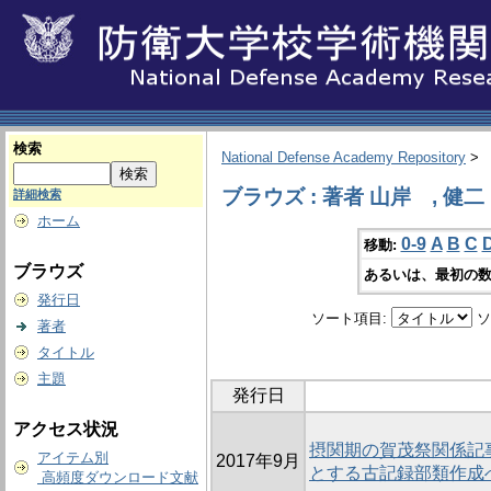
検索
National Defense Academy Repository
>
ブラウズ : 著者 山岸 , 健二
詳細検索
ホーム
0-9
A
B
C
移動:
ブラウズ
あるいは、最初の数
発行日
ソート項目:
ソ
著者
タイトル
主題
発行日
アクセス状況
摂関期の賀茂祭関係記
アイテム別
2017年9月
とする古記録部類作成
高頻度ダウンロード文献